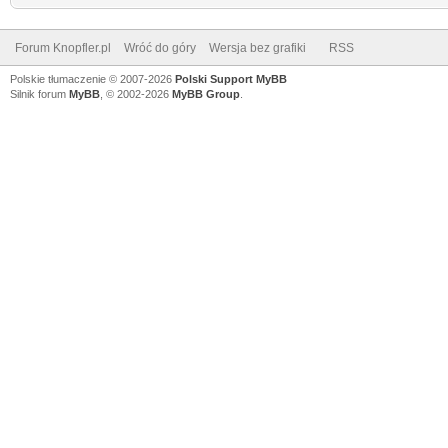
Forum Knopfler.pl
Wróć do góry
Wersja bez grafiki
RSS
Polskie tłumaczenie © 2007-2026
Polski Support MyBB
Silnik forum
MyBB
, © 2002-2026
MyBB Group
.